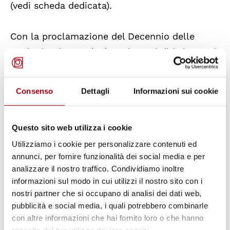
(vedi scheda dedicata).
Con la proclamazione del Decennio delle
Nazioni Unite per l’educazione ai diritti umani,
l’Assemblea generale ha inteso esortare i
governi, le organizzazioni internazionali, le
Consenso
Dettagli
Informazioni sui cookie
organizzazioni non-governative, le
associazioni professionali e tutti gli altri
Questo sito web utilizza i cookie
settori della società civile ad unirsi nello
sforzo di promuovere una cultura universale
Utilizziamo i cookie per personalizzare contenuti ed
annunci, per fornire funzionalità dei social media e per
dei diritti umani.
analizzare il nostro traffico. Condividiamo inoltre
informazioni sul modo in cui utilizzi il nostro sito con i
L’
Alto Commissario delle Nazioni Unite per i
nostri partner che si occupano di analisi dei dati web,
Diritti Umani
è stato incaricato dall’Assemblea
pubblicità e social media, i quali potrebbero combinarle
con altre informazioni che hai fornito loro o che hanno
generale di coordinare la messa in atto del
raccolto dal tuo utilizzo dei loro servizi.