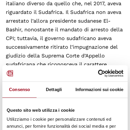
italiano diverso da quello che, nel 2017, aveva
riguardato il Sudafrica. Il Sudafrica non aveva
arrestato l’allora presidente sudanese El-
Bashir, nonostante il mandato di arresto della
CPI; tuttavia, il governo sudafricano aveva
successivamente ritirato l’impugnazione del
giudizio della Suprema Corte d’Appello
sudafricana che riconosceva il carattere
illecito della condotta dello Stato. In questo
modo, il Sudafrica aveva chiaramente
Consenso
Dettagli
Informazioni sui cookie
dimostrato di voler, in futuro, cooperare
pienamente con la CPI. La posizione italiana,
viceversa, è apparsa alla Camera preliminare
Questo sito web utilizza i cookie
ancora venata di ambiguità, anche nel
Utilizziamo i cookie per personalizzare contenuti ed
continuare a riferirsi, a oltre un anno dalla
annunci, per fornire funzionalità dei social media e per