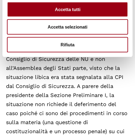
l’Assemblea degli Stati Parti a una prossima
Accetta tutti
25ma sessione, dal 7 al 17 dicembre 2026.
Accetta selezionati
La giudice Motoc ha criticato la decisione,
osservando che, prima di tutto, l’eventuale
Rifiuta
deferimento sarebbe dovuto essere davanti al
Consiglio di Sicurezza delle NU e non
all’Assemblea degli Stati parte, visto che la
situazione libica era stata segnalata alla CPI
dal Consiglio di Sicurezza. A parere della
presidente della Sezione Preliminare I, la
situazione non richiede il deferimento del
caso poiché ci sono dei procedimenti in corso
sulla materia (una questione di
costituzionalità e un processo penale) su cui