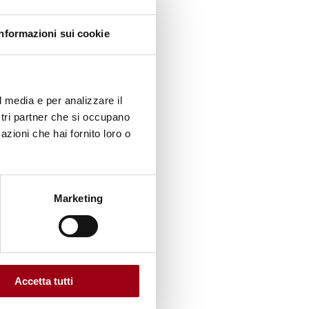
 stato
della
Informazioni sui cookie
versale
l media e per analizzare il
he
ostri partner che si occupano
litiche
azioni che hai fornito loro o
Forum
Marketing
ani, ai
embri, e
Accetta tutti
o. Altri