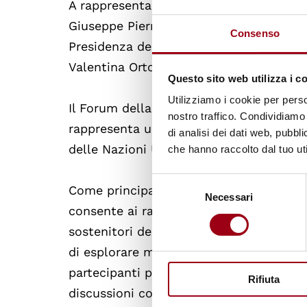
A rappresentare l'Italia, su indicazione 
Giuseppe Pierro, Capo Dipartimento per le
Consenso
Presidenza del Consiglio dei Ministri, a
Valentina Ortolani e da Edoardo Italia p
Questo sito web utilizza i c
Utilizziamo i cookie per perso
Il Forum della Gioventù dell'ECOSOC è u
nostro traffico. Condividiamo 
rappresenta una piattaforma chiave in cu
di analisi dei dati web, pubbl
delle Nazioni Unite attraverso le loro id
che hanno raccolto dal tuo uti
Selezione
Come principale piattaforma per i giovan
Necessari
del
consente ai rappresentanti di organizzazi
consenso
sostenitori dei giovani e ad altri portato
di esplorare modi e mezzi per promuover
partecipanti prendono parte a sessioni di
Rifiuta
discussioni con gli Stati Membri sui tem