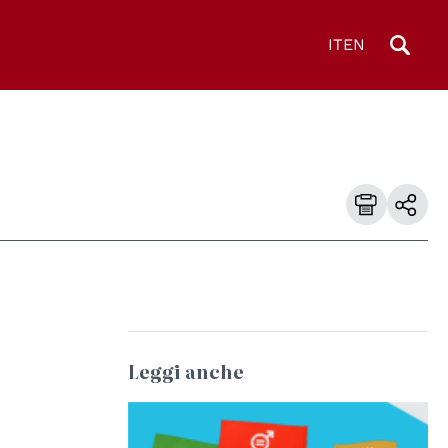
IT
EN
Leggi anche
© United Nations Department of Global
Communications