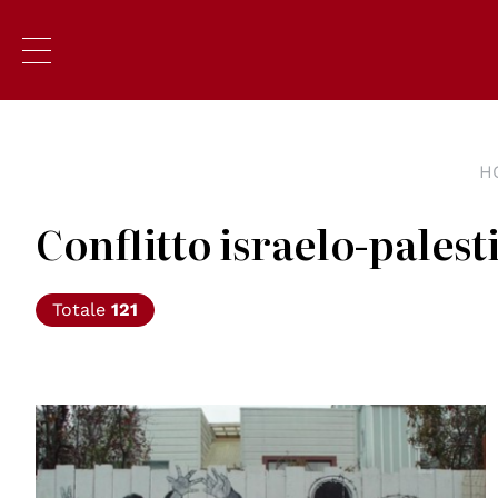
H
Conflitto israelo-palest
Totale
121
© by Franco Folini licensed under CC BY-SA 2.0