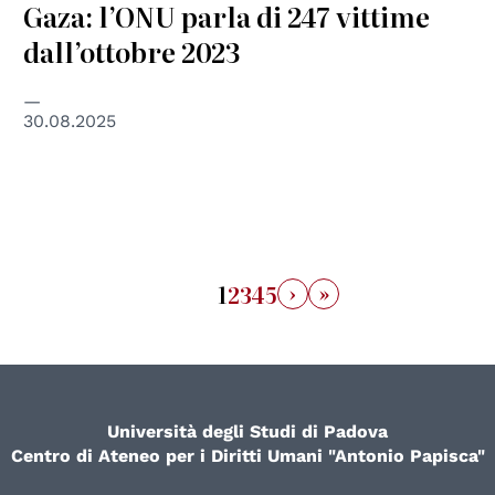
Gaza: l’ONU parla di 247 vittime
dall’ottobre 2023
30.08.2025
›
»
1
2
3
4
5
Università degli Studi di Padova
Centro di Ateneo per i Diritti Umani "Antonio Papisca"