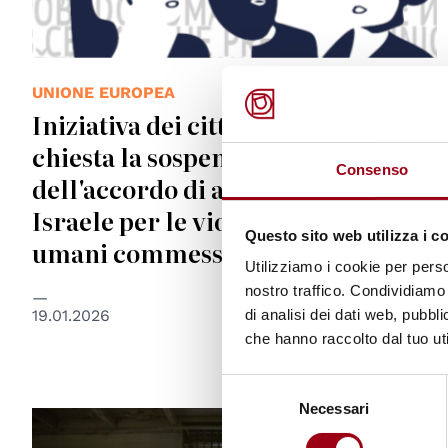
UNIONE EUROPEA
Iniziativa dei cittadini europei:
chiesta la sospensione totale
Consenso
dell'accordo di associazione UE-
Israele per le violazioni dei diritti
Questo sito web utilizza i c
umani commesse da Israele
Utilizziamo i cookie per perso
nostro traffico. Condividiamo 
19.01.2026
di analisi dei dati web, pubbl
che hanno raccolto dal tuo uti
Selezione
Necessari
del
consenso