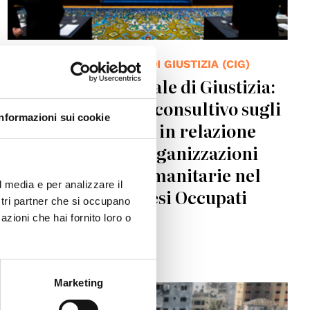
CORTE INTERNAZIONALE DI GIUSTIZIA (CIG)
Corte Internazionale di Giustizia:
emesso un parere consultivo sugli
Informazioni sui cookie
obblighi di Israele in relazione
alla presenza di organizzazioni
internazionali e umanitarie nel
l media e per analizzare il
Territori Palestinesi Occupati
ostri partner che si occupano
azioni che hai fornito loro o
08.11.2025
Marketing
© UNICEF/Hassan Islyeh