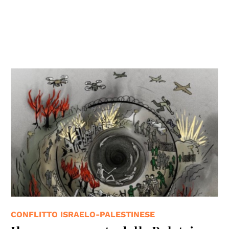
© Orbita creatives
CONFLITTO ISRAELO-PALESTINESE