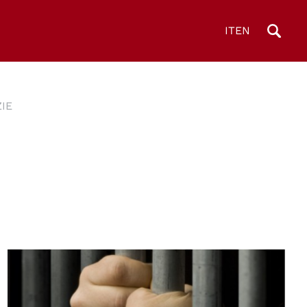
IT
EN
IE
© Shutterstock