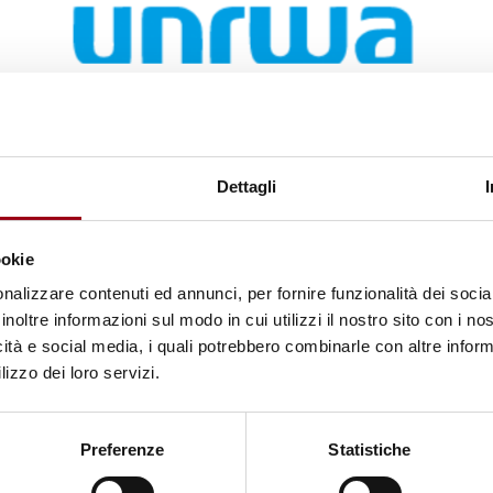
UNRWA
L'ONU condanna l'ingresso non
autorizzato di Israele nella
Dettagli
struttura dell'UNRWA a
Gerusalemme Est
ookie
nalizzare contenuti ed annunci, per fornire funzionalità dei socia
24.12.2025
inoltre informazioni sul modo in cui utilizzi il nostro sito con i n
icità e social media, i quali potrebbero combinarle con altre inform
lizzo dei loro servizi.
Preferenze
Statistiche
© Image made for UN Special Rapporteur on the
Occupied Palestinian Territories by Orbita Creatives