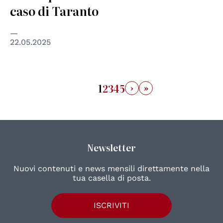
caso di Taranto
22.05.2025
›
»
1
2
3
4
5
Newsletter
Nuovi contenuti e news mensili direttamente nella
tua casella di posta.
ISCRIVITI