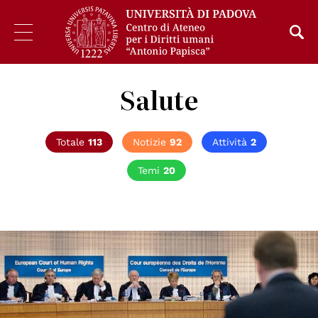
Salute
Totale
113
Notizie
92
Attività
2
Temi
20
© ©Council of Europe