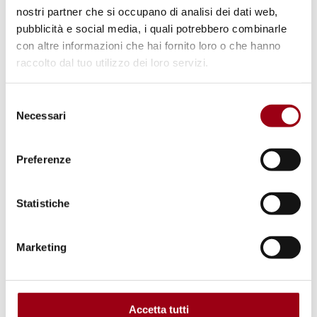
nostri partner che si occupano di analisi dei dati web,
pubblicità e social media, i quali potrebbero combinarle
con altre informazioni che hai fornito loro o che hanno
raccolto dal tuo utilizzo dei loro servizi.
Selezione
Necessari
del
consenso
Preferenze
Statistiche
CONDIZIONI CARCERARIE
Associazione Antigone: presentato
Marketing
il Rapporto di metà anno
“L’Emergenza è adesso” - Le
carceri italiane tra
Accetta tutti