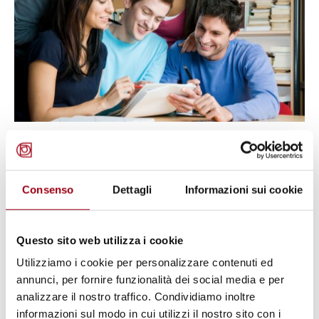
GIOVANI
“DIPENDE!”: Un intervento di
prevenzione delle dipendenze da
Consenso
Dettagli
Informazioni sui cookie
sostanze e senza sostanze nelle
scuole secondarie di primo e
Questo sito web utilizza i cookie
secondo grado
Utilizziamo i cookie per personalizzare contenuti ed
annunci, per fornire funzionalità dei social media e per
analizzare il nostro traffico. Condividiamo inoltre
26.09.2025
informazioni sul modo in cui utilizzi il nostro sito con i