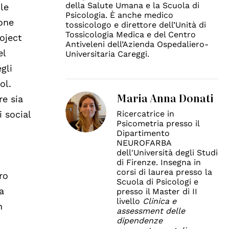
della Salute Umana e la Scuola di
 le
Psicologia. È anche medico
ione
tossicologo e direttore dell’Unità di
Tossicologia Medica e del Centro
oject
Antiveleni dell’Azienda Ospedaliero-
el
Universitaria Careggi.
gli
ol.
Maria Anna Donati
re sia
Ricercatrice in
i social
Psicometria presso il
Dipartimento
NEUROFARBA
dell'Università degli Studi
di Firenze. Insegna in
corsi di laurea presso la
ro
Scuola di Psicologi e
a
presso il Master di II
livello
Clinica e
n
assessment delle
dipendenze