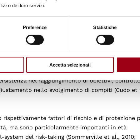
lizzo dei loro servizi.
o ampio che riflette vari comportamenti e processi
ente, una diminuita capacità di ritardare le gratifi
Preferenze
Statistiche
, ed una deficitaria pianificazione e gestione delle
rol si intende, invece, la capacità di modificare o a
 astenendosi dal metterle in atto e riformulandole in
capacità di direzionare in modo consapevole le propri
Accetta selezionati
he (Baumeister et al., 2007). Un elevato self-contro
rsistenza nel raggiungimento di obiettivi, controll
aggiustamento nello svolgimento di compiti (Cudo et a
 rispettivamente fattori di rischio e di protezione 
età, ma sono particolarmente importanti in età
-system del risk-taking (Sommerville et al., 2010;