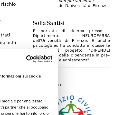
comportamentali
 rischio
dell’Università di Firenze.
).
Sofia Santisi
È borsista di ricerca presso il
trati
Dipartimento NEUROFARBA
dell’Università di Firenze. È anche
risposta
psicologa ed ha condotto in classe le
attività del progetto “DIPENDE!
Prevenzione delle dipendenze in pre-
e
adolescenza e adolescenza”.
Informazioni sui cookie
posto
Leggi anche
ischio e
l media e per analizzare il
,
ostri partner che si occupano
azioni che hai fornito loro o