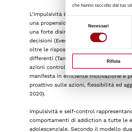
che hanno raccolto dal tuo uti
L’impulsività è un costrutto psicologic
Selezione
una propensione all’orientamento al pres
Necessari
del
una forte disinibizione comportamentale
consenso
decisioni (Evenden, 1999). Per self-cont
oltre le risposte istintive ed impulsive,
differenti (Tangney et al., 2004), e la 
Rifiuta
azioni controllando abitudini automatic
manifesta in efficiente motivazione e pe
proattivo sulle azioni, flessibilità ed 
2020).
Impulsività e self-control rappresentano
comportamenti di addiction a tutte le 
adolescenziale. Secondo il modello dual