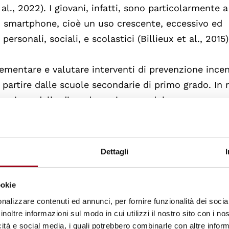
al., 2022). I giovani, infatti, sono particolarmente a
o smartphone, cioè un uso crescente, eccessivo ed
rsonali, sociali, e scolastici (Billieux et al., 2015
mentare e valutare interventi di prevenzione incen
partire dalle scuole secondarie di primo grado. In 
venzione delle dipendenze in pre-adolescenza e
incitore dell’Avviso pubblico del Dipartimento per l
Consiglio dei Ministri per la selezione di progetti
ale in materia di prevenzione e contrasto delle
Dettagli
nze nelle nuove generazioni. Partendo dal presup
on, sono caratterizzate da una serie di fattori di r
ookie
, l’obiettivo di “DIPENDE!” era agire su due aspetti
nalizzare contenuti ed annunci, per fornire funzionalità dei socia
i comportamenti di addiction in età adolescenziale
inoltre informazioni sul modo in cui utilizzi il nostro sito con i n
osa si intende per impulsività e self-control?
icità e social media, i quali potrebbero combinarle con altre inform