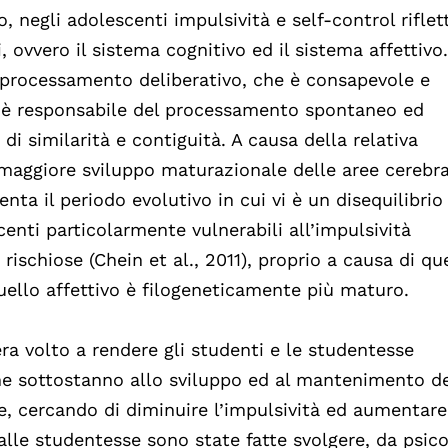
o, negli adolescenti impulsività e self-control rifle
i, ovvero il sistema cognitivo ed il sistema affettivo.
l processamento deliberativo, che è consapevole e
vo è responsabile del processamento spontaneo ed
i similarità e contiguità. A causa della relativa
maggiore sviluppo maturazionale delle aree cerebra
nta il periodo evolutivo in cui vi è un disequilibrio 
enti particolarmente vulnerabili all’impulsività
 rischiose (Chein et al., 2011), proprio a causa di qu
quello affettivo è filogeneticamente più maturo.
era volto a rendere gli studenti e le studentesse
he sottostanno allo sviluppo ed al mantenimento de
, cercando di diminuire l’impulsività ed aumentare 
d alle studentesse sono state fatte svolgere, da psic