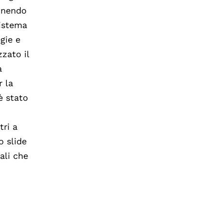
ponendo
sistema
gie e
zato il
a
r la
è stato
tri a
o slide
ali che