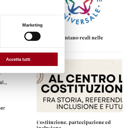
, come
cazioni,
Marketing
I diritti diventano reali nelle
ndare
relazioni
 esiti
e
Accetta tutti
l si
o
l.,
per
Costituzione, partecipazione ed
inclusione