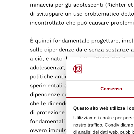
minaccia per gli adolescenti (Richter et 
di sviluppare un uso problematico dell
incontrollato che può causare problemi pe
È quindi fondamentale progettare, imple
sulle dipendenze da e senza sostanze a 
a ciò, è nato il progetto “DIPENDE! Pre
adolescenza”, che nel 2023 è risultato v
politiche antidroga della Presidenza del 
sperimentali a valenza e impatto nazion
Consenso
dipendenze comportamentali e da sosta
che le dipendenze, sia da sostanze che n
Questo sito web utilizza i c
di protezione comuni (Alavi et al., 2012)
Utilizziamo i cookie per perso
fondamentali implicati nello sviluppo d
nostro traffico. Condividiamo 
ovvero impulsività e self-control. Che c
di analisi dei dati web, pubbl