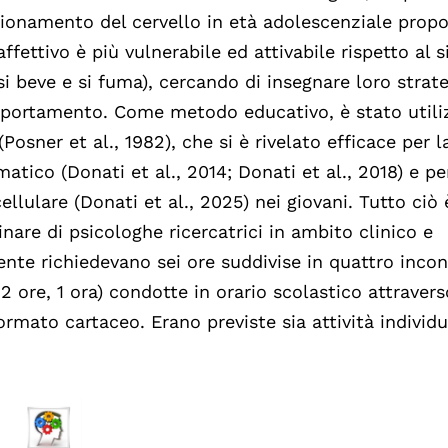
unzionamento del cervello in età adolescenziale pro
 affettivo è più vulnerabile ed attivabile rispetto al 
si beve e si fuma), cercando di insegnare loro strate
portamento. Come metodo educativo, è stato utiliz
sner et al., 1982), che si è rivelato efficace per l
tico (Donati et al., 2014; Donati et al., 2018) e pe
llulare (Donati et al., 2025) nei giovani. Tutto ciò 
are di psicologhe ricercatrici in ambito clinico e
nte richiedevano sei ore suddivise in quattro incon
2 ore, 1 ora) condotte in orario scolastico attravers
ormato cartaceo. Erano previste sia attività individu