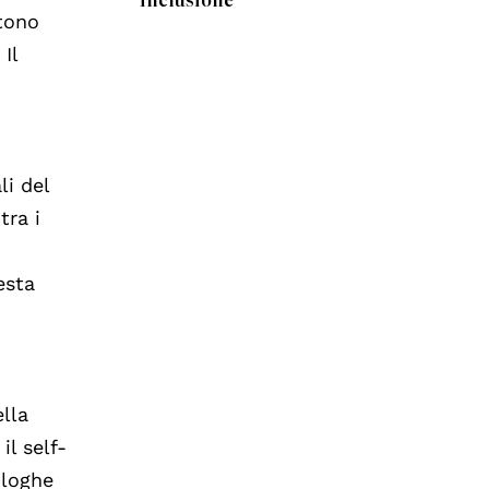
ttono
 Il
li del
tra i
esta
lla
il self-
ologhe