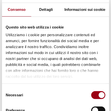
A loro viene dedicata la campagna del 2024:
Ogni 10 minuti una donna viene uccisa.
Consenso
Dettagli
Informazioni sui cookie
#NoExcuse. UNiTE to End Violence against
Women.
Questo sito web utilizza i cookie
Utilizziamo i cookie per personalizzare contenuti ed
Ogni anno, in corrispondenza alla giornata del
annunci, per fornire funzionalità dei social media e per
25 Novembre,
viene lanciata la campagna
analizzare il nostro traffico. Condividiamo inoltre
internazionale i
16 giorni di attivismo contro
informazioni sul modo in cui utilizzi il nostro sito con i
nostri partner che si occupano di analisi dei dati web,
la violenza di genere
che prosegue fino al 10
pubblicità e social media, i quali potrebbero combinarle
dicembre (
Giornata mondiale dei diritti
con altre informazioni che hai fornito loro o che hanno
umani
).
raccolto dal tuo utilizzo dei loro servizi.
Selezione
Necessari
del
consenso
Preferenze