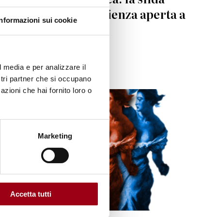
globale per una scienza aperta a
Informazioni sui cookie
tutte e tutti
14.05.2025
l media e per analizzare il
ostri partner che si occupano
azioni che hai fornito loro o
Marketing
Accetta tutti