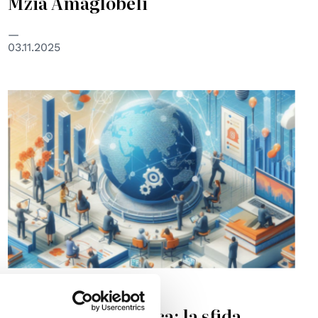
Mzia Amaglobeli
03.11.2025
© Foto creata con l’IA CoPilot
SCIENZA
Giustizia epistemica: la sfida