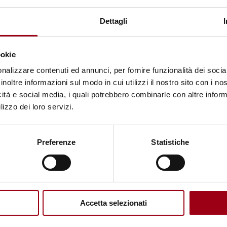
settore zootecnico e qualità della
Dettagli
vita
ookie
23.06.2025
nalizzare contenuti ed annunci, per fornire funzionalità dei socia
inoltre informazioni sul modo in cui utilizzi il nostro sito con i n
icità e social media, i quali potrebbero combinarle con altre inform
lizzo dei loro servizi.
Preferenze
Statistiche
Accetta selezionati