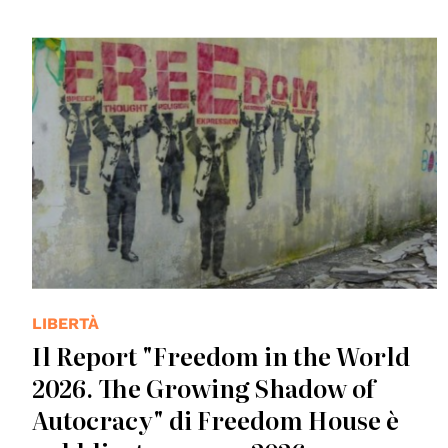
© "Freedom" by The unnamed is licensed under CC BY-
SA 2.0.
LIBERTÀ
Il Report "Freedom in the World
2026. The Growing Shadow of
Autocracy" di Freedom House è