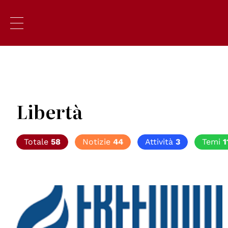
Libertà
Totale
58
Notizie
44
Attività
3
Temi
1