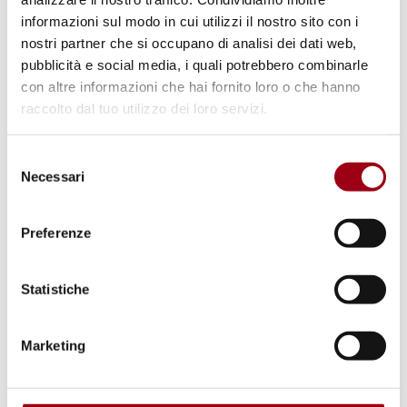
informazioni sul modo in cui utilizzi il nostro sito con i
nostri partner che si occupano di analisi dei dati web,
pubblicità e social media, i quali potrebbero combinarle
con altre informazioni che hai fornito loro o che hanno
raccolto dal tuo utilizzo dei loro servizi.
Selezione
Necessari
del
consenso
Preferenze
MARCIA PERUGIASSISI
Statistiche
L’Università di Padova alla Marcia
per la pace e la fraternità
Marketing
PerugiAssisi 2025