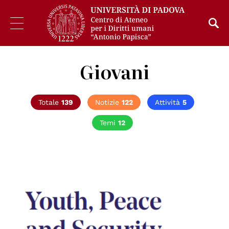
Giovani
Totale
139
Notizie
122
Attività
5
Temi
12
© Ministry for Foreign Affairs of Finland