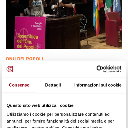
ONU DEI POPOLI
Assemblea dell'Onu dei popoli: la
giornata conclusiva affronta i temi
del futuro, della solidarietà e
Consenso
Dettagli
Informazioni sui cookie
dell'accoglienza - 11 ottobre 2025,
Perugia
Questo sito web utilizza i cookie
Utilizziamo i cookie per personalizzare contenuti ed
annunci, per fornire funzionalità dei social media e per
11.10.2025
analizzare il nostro traffico. Condividiamo inoltre