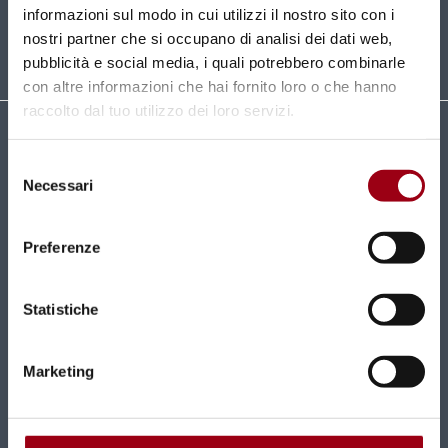
SUBSCRIBE
informazioni sul modo in cui utilizzi il nostro sito con i
nostri partner che si occupano di analisi dei dati web,
pubblicità e social media, i quali potrebbero combinarle
con altre informazioni che hai fornito loro o che hanno
raccolto dal tuo utilizzo dei loro servizi.
Università degli Studi di Padova
Selezione
Centro di Ateneo per i Diritti Umani "Antonio
Necessari
del
Papisca"
consenso
Complesso Universitario
Preferenze
Via Beato Pellegrino, 28 - 35137 Padova
Tel 049 827 1816 / 1817
centro.dirittiumani@unipd.it
Statistiche
centro.dirittiumani@pec.unipd.it
Marketing