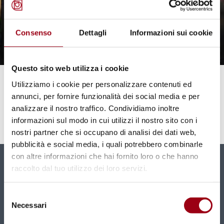
Consenso
Dettagli
Informazioni sui cookie
Questo sito web utilizza i cookie
RELIGIONS
Utilizziamo i cookie per personalizzare contenuti ed
Interreligious Dialogue
annunci, per fornire funzionalità dei social media e per
analizzare il nostro traffico. Condividiamo inoltre
informazioni sul modo in cui utilizzi il nostro sito con i
01.01.2024
nostri partner che si occupano di analisi dei dati web,
pubblicità e social media, i quali potrebbero combinarle
con altre informazioni che hai fornito loro o che hanno
raccolto dal tuo utilizzo dei loro servizi.
Newsletter
New contents and news directly in your mailbox
Selezione
monthly.
Necessari
del
consenso