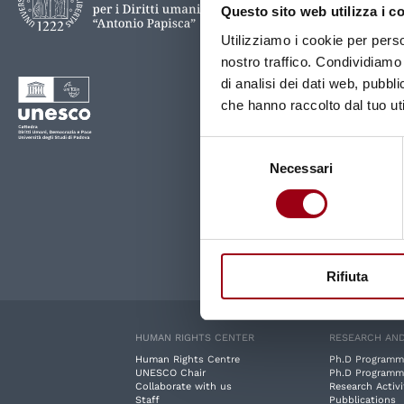
Questo sito web utilizza i c
Utilizziamo i cookie per perso
nostro traffico. Condividiamo 
di analisi dei dati web, pubbl
che hanno raccolto dal tuo uti
Selezione
Necessari
del
consenso
Rifiuta
HUMAN RIGHTS CENTER
RESEARCH AND
Human Rights Centre
Ph.D Programm
UNESCO Chair
Ph.D Programm
Collaborate with us
Research Activi
Staff
Pubblications