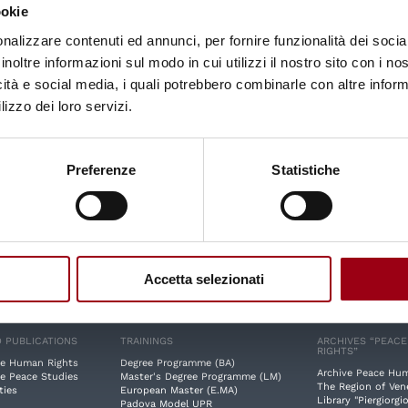
ookie
Complesso Universitario
nalizzare contenuti ed annunci, per fornire funzionalità dei socia
Via Beato Pellegrino, 28 - 35137 Padova
inoltre informazioni sul modo in cui utilizzi il nostro sito con i n
Tel 049 827 1816 / 1817
icità e social media, i quali potrebbero combinarle con altre inform
centro.dirittiumani@unipd.it
lizzo dei loro servizi.
centro.dirittiumani@pec.unipd.it
Preferenze
Statistiche
Cookie Policy
Accetta selezionati
 PUBLICATIONS
TRAININGS
ARCHIVES “PEAC
RIGHTS”
e Human Rights
Degree Programme (BA)
Archive Peace Hu
e Peace Studies
Master's Degree Programme (LM)
The Region of Ven
ties
European Master (E.MA)
Library "Piergiorgio
Padova Model UPR