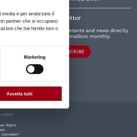
l media e per analizzare il
Newsletter
ostri partner che si occupano
azioni che hai fornito loro o
New contents and news directly
in your mailbox monthly.
SUBSCRIBE
Marketing
Accetta tutti
E HUMAN
man Rights
eto
 Cancellieri"