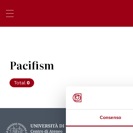
Pacifism
Total
0
Consenso