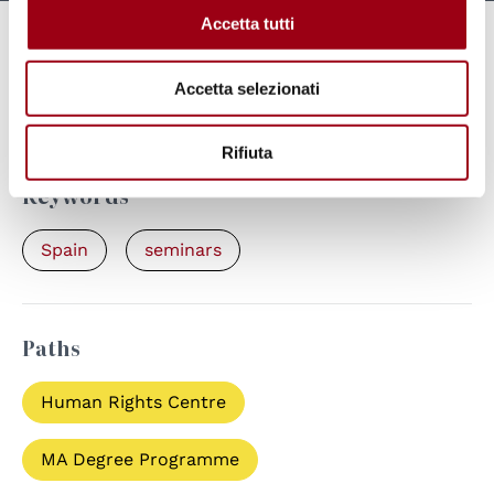
Accetta tutti
Links
Accetta selezionati
Registration form
Rifiuta
Keywords
Spain
seminars
Paths
Human Rights Centre
MA Degree Programme