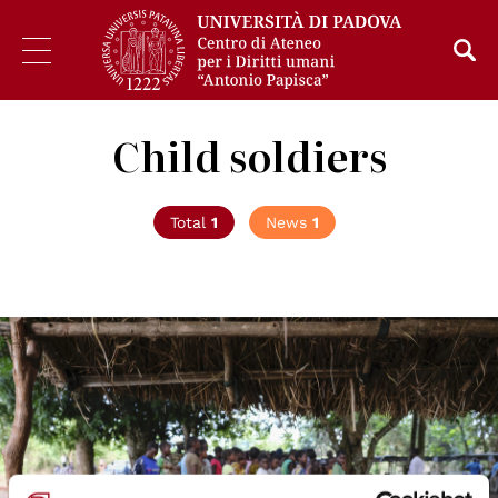
Child soldiers
Total
1
News
1
© UNICEF/Rich