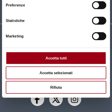
SUBSCRIBE
Preferenze
Statistiche
Università degli Studi di Padova
Marketing
Centro di Ateneo per i Diritti Umani "Antonio
Papisca"
Complesso Universitario
Accetta tutti
Via Beato Pellegrino, 28 - 35137 Padova
Tel 049 827 1816 / 1817
Accetta selezionati
centro.dirittiumani@unipd.it
centro.dirittiumani@pec.unipd.it
Rifiuta