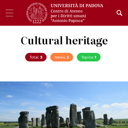
Cultural heritage
Total
3
News
2
Topics
1
© Kimber Nilsson on Unsplash