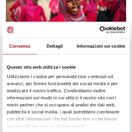
Consenso
Dettagli
Informazioni sui cookie
Questo sito web utilizza i cookie
CULTURE
United Nations: World Day for
Utilizziamo i cookie per personalizzare contenuti ed
annunci, per fornire funzionalità dei social media e per
Cultural Diversity for Dialogue
analizzare il nostro traffico. Condividiamo inoltre
and Development, 21 May 2025
informazioni sul modo in cui utilizzi il nostro sito con i
nostri partner che si occupano di analisi dei dati web,
pubblicità e social media, i quali potrebbero combinarle
18.05.2025
con altre informazioni che hai fornito loro o che hanno
raccolto dal tuo utilizzo dei loro servizi.