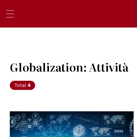
Globalization: Attività
Total
4
© AdobeStock Unipd