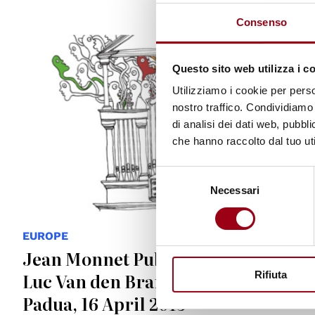
Consenso
© Human Rights Centre
Questo sito web utilizza i c
Utilizziamo i cookie per perso
nostro traffico. Condividiamo 
di analisi dei dati web, pubbl
che hanno raccolto dal tuo uti
Selezione
Necessari
del
consenso
EUROPE
Jean Monnet Public Lecture by
Luc Van den Brande, University of
Rifiuta
Padua, 16 April 2013