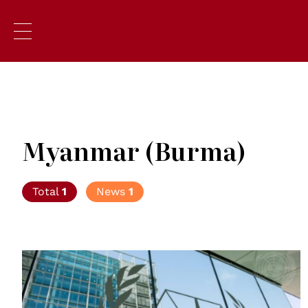
Myanmar (Burma)
Total
1
News
1
© UN Photo/Rick Bajornas