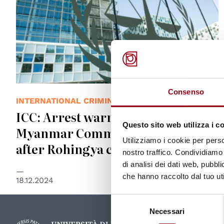
Consenso
INTERNATIONAL CRIMINAL COURT
ICC: Arrest warrant demanded for
Questo sito web utilizza i c
Myanmar Commander-in-Chief
Utilizziamo i cookie per perso
after Rohingya crimes
nostro traffico. Condividiamo 
di analisi dei dati web, pubbl
che hanno raccolto dal tuo uti
18.12.2024
Selezione
Necessari
del
consenso