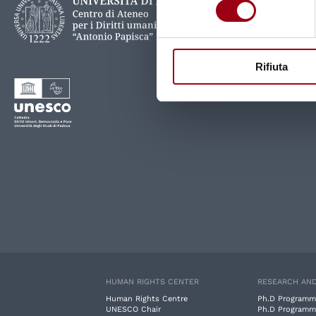
Rifiuta
HUMAN RIGHTS CENTER
RESEARCH AND
Human Rights Centre
Ph.D Programm
UNESCO Chair
Ph.D Programm