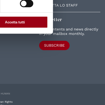
CONTATTA LO STAFF
Newsletter
Accetta tutti
New contents and news directly
in your mailbox monthly.
SUBSCRIBE
E HUMAN
man Rights