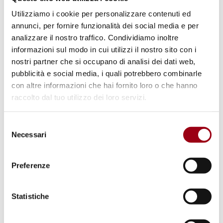
Utilizziamo i cookie per personalizzare contenuti ed
annunci, per fornire funzionalità dei social media e per
analizzare il nostro traffico. Condividiamo inoltre
informazioni sul modo in cui utilizzi il nostro sito con i
nostri partner che si occupano di analisi dei dati web,
pubblicità e social media, i quali potrebbero combinarle
con altre informazioni che hai fornito loro o che hanno
raccolto dal tuo utilizzo dei loro servizi.
EUROPEAN PARLIAMENT
Selezione
European Parliament: adopted
Necessari
del
resolutions on human rights
consenso
violations in Turkey, Nicaragua
Preferenze
and Nigeria
Statistiche
25.02.2025