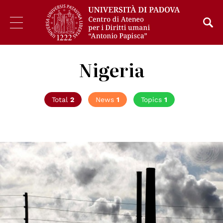
Nigeria
Total
2
News
1
Topics
1