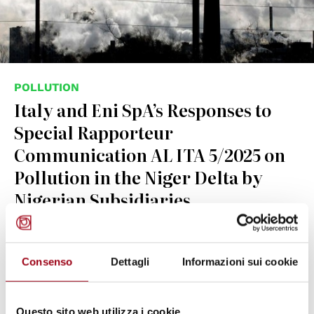
POLLUTION
Italy and Eni SpA’s Responses to
Special Rapporteur
Communication AL ITA 5/2025 on
Pollution in the Niger Delta by
Nigerian Subsidiaries
22.09.2025
Consenso
Dettagli
Informazioni sui cookie
© UN Photo/Eskinder Debebe
Questo sito web utilizza i cookie