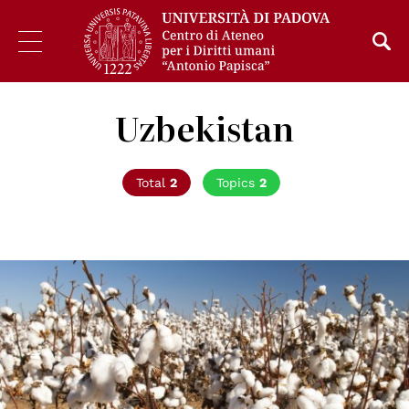
Uzbekistan
Total
2
Topics
2
© Shutterstock unipd