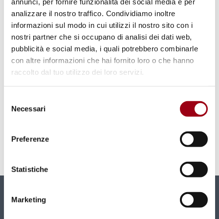
annunci, per fornire funzionalità dei social media e per
analizzare il nostro traffico. Condividiamo inoltre
informazioni sul modo in cui utilizzi il nostro sito con i
nostri partner che si occupano di analisi dei dati web,
pubblicità e social media, i quali potrebbero combinarle
con altre informazioni che hai fornito loro o che hanno
ENVIRONMENT
raccolto dal tuo utilizzo dei loro servizi.
Selected Problems of
Implementation of the Espoo
Selezione
Necessari
del
Convention: On the Example of the
consenso
Republic of Uzbekistan
Preferenze
02.08.2020
Statistiche
Marketing
Newsletter