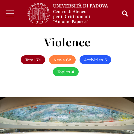
Violence
Total
71
News
62
Activities
5
Topics
4