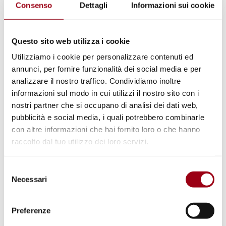
European ministers adopt “Dublin
Consenso
Dettagli
Informazioni sui cookie
Declaration” on preventing
violence through equality
Questo sito web utilizza i cookie
Utilizziamo i cookie per personalizzare contenuti ed
annunci, per fornire funzionalità dei social media e per
09.11.2022
analizzare il nostro traffico. Condividiamo inoltre
informazioni sul modo in cui utilizzi il nostro sito con i
© UN Photo/Joao Araujo Pinto.
nostri partner che si occupano di analisi dei dati web,
pubblicità e social media, i quali potrebbero combinarle
con altre informazioni che hai fornito loro o che hanno
raccolto dal tuo utilizzo dei loro servizi.
Selezione
Necessari
del
consenso
Preferenze