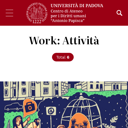
Work: Attività
Total
6
© Monique Jackson