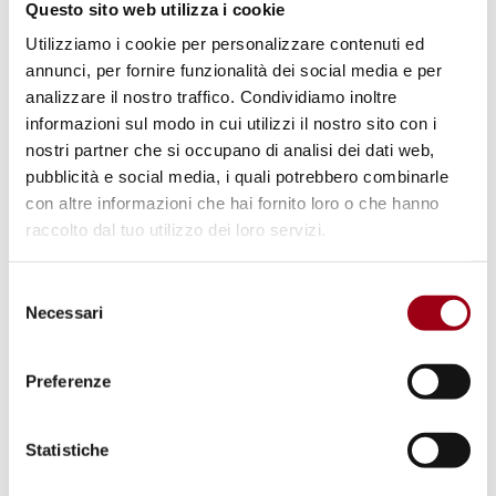
Questo sito web utilizza i cookie
Utilizziamo i cookie per personalizzare contenuti ed
annunci, per fornire funzionalità dei social media e per
analizzare il nostro traffico. Condividiamo inoltre
informazioni sul modo in cui utilizzi il nostro sito con i
nostri partner che si occupano di analisi dei dati web,
pubblicità e social media, i quali potrebbero combinarle
con altre informazioni che hai fornito loro o che hanno
raccolto dal tuo utilizzo dei loro servizi.
Selezione
WORK
Necessari
del
Webinar: Journalism and Human
consenso
Rights, 8 June 2022
Preferenze
25.07.2025
Statistiche