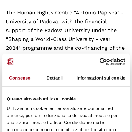
The Human Rights Centre “Antonio Papisca” -
University of Padova, with the financial
support of the Padova University under the
“Shaping a World-Class University - year
2024” programme and the co-financing of the
Center for Constitutional Studies and
Democratic Development CCSDD, organised
the Winter School (WS) on “Human Rights
Consenso
Dettagli
Informazioni sui cookie
and Democracy in the Era of New Challenges”.
It aimed to enhance students’ knowledge and
Questo sito web utilizza i cookie
understanding of how human rights interact
Utilizziamo i cookie per personalizzare contenuti ed
with and shape responses to new global and
annunci, per fornire funzionalità dei social media e per
local challenges.
analizzare il nostro traffico. Condividiamo inoltre
informazioni sul modo in cui utilizzi il nostro sito con i