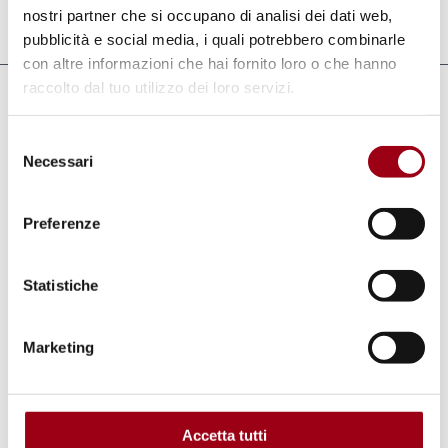
nostri partner che si occupano di analisi dei dati web,
Last update:
17.03.2025
pubblicità e social media, i quali potrebbero combinarle
con altre informazioni che hai fornito loro o che hanno
raccolto dal tuo utilizzo dei loro servizi.
Links
Selezione
Winter school "Human Rights and
Necessari
del
Democracy in the Era of New Challenges”,
consenso
University of Padova, 10-14 March 2025
Preferenze
Statistiche
Keywords
environment
democracy
Marketing
human rights
artificial intelligence (AI)
Accetta tutti
elections
technology