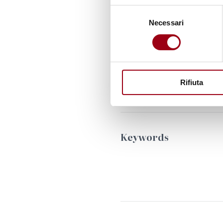
Last update:
22.10.2025
Selezione
Necessari
del
consenso
Links
Rifiuta
Keywords