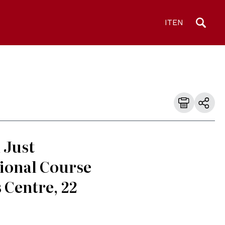
IT
EN
 Just
ional Course
 Centre, 22