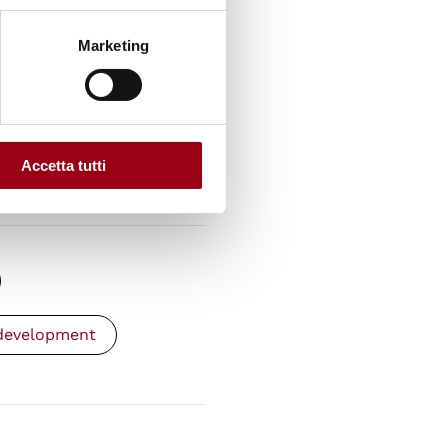
Marketing
, Charting a
 Safe and Just Future,
 2025
Accetta tutti
 development