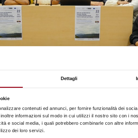
Dettagli
ookie
ta Gupta "Safe and Just Boundaries Concept, Charting a
oward a Safe and Just Future", Human Rights Centre, 22
nalizzare contenuti ed annunci, per fornire funzionalità dei socia
inoltre informazioni sul modo in cui utilizzi il nostro sito con i n
icità e social media, i quali potrebbero combinarle con altre inform
lizzo dei loro servizi.