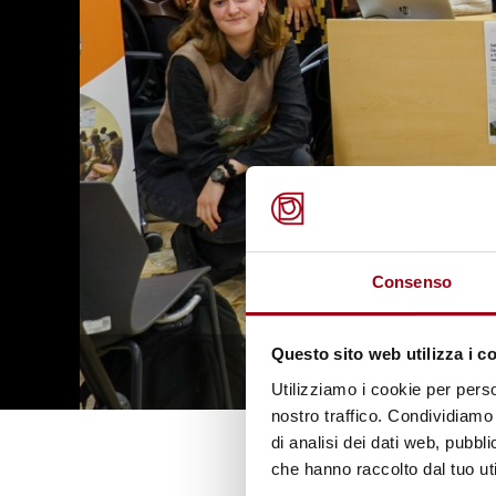
Consenso
Questo sito web utilizza i c
Workshop with Prof. Joyee
1
/
8
Transformational Course t
Utilizziamo i cookie per perso
nostro traffico. Condividiamo 
di analisi dei dati web, pubbl
che hanno raccolto dal tuo uti