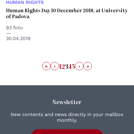
HUMAN RIGHTS
Human Rights Day 10 December 2018, at University
of Padova
93 foto
30.04.2019
«
‹
›
»
1
2
3
4
5
Newsletter
New contents and news directly in your mailbox
monthly.