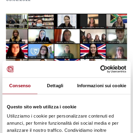
Consenso
Dettagli
Informazioni sui cookie
PADOVA MODEL UPR
Padova Model UPR, 4° edition, 23-26 November
Questo sito web utilizza i cookie
2021
Utilizziamo i cookie per personalizzare contenuti ed
annunci, per fornire funzionalità dei social media e per
10 foto
analizzare il nostro traffico. Condividiamo inoltre