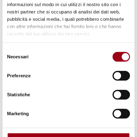
01.12.2021
informazioni sul modo in cui utilizzi il nostro sito con i
nostri partner che si occupano di analisi dei dati web,
pubblicità e social media, i quali potrebbero combinarle
con altre informazioni che hai fornito loro o che hanno
raccolto dal tuo utilizzo dei loro servizi.
Selezione
Necessari
del
consenso
Preferenze
Statistiche
PADOVA MODEL UPR
Padova model UPR, 2° edition, November 2019
Marketing
10 foto
01.12.2019