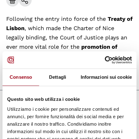
Following the entry into force of the
Treaty of
Lisbon
, which made the Charter of Nice
legally binding, the Court of Justice plays an
ever more vital role for the
promotion of
human rights
within the scope of EU law.
Consenso
Dettagli
Informazioni sui cookie
Last update:
01.01.2024
Questo sito web utilizza i cookie
Links
Utilizziamo i cookie per personalizzare contenuti ed
annunci, per fornire funzionalità dei social media e per
Court of Justice of the European Union
analizzare il nostro traffico. Condividiamo inoltre
(CJEU)
informazioni sul modo in cui utilizzi il nostro sito con i
nostri partner che si occupano di analisi dei dati web,