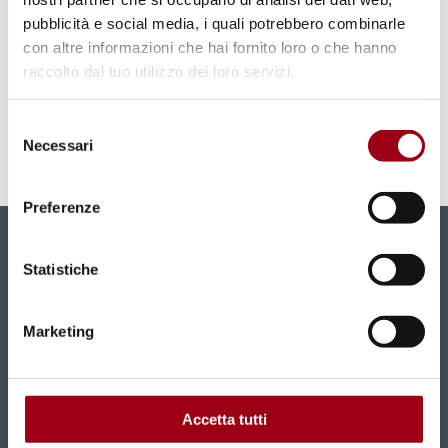
pubblicità e social media, i quali potrebbero combinarle
Read also
con altre informazioni che hai fornito loro o che hanno
raccolto dal tuo utilizzo dei loro servizi.
Committee of Ministers of the Council of Europe
Selezione
Necessari
Council of Europe
del
consenso
Preferenze
Newsletter
Statistiche
New contents and news directly in your mailbox
monthly.
Marketing
SUBSCRIBE
Accetta tutti