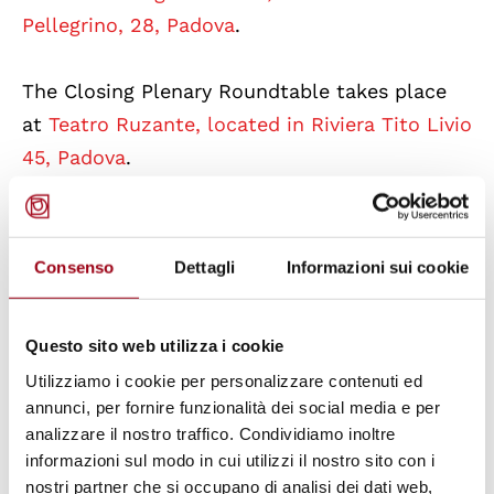
Pellegrino, 28, Padova
.
The Closing Plenary Roundtable takes place
at
Teatro Ruzante, located in Riviera Tito Livio
45, Padova
.
How to reach
Padova
:
https://www.unipd.it/en/coming-
Consenso
Dettagli
Informazioni sui cookie
padua
Questo sito web utilizza i cookie
Discover the city of
Utilizziamo i cookie per personalizzare contenuti ed
Padova
:
https://www.unipd.it/en/discovering-
annunci, per fornire funzionalità dei social media e per
padova
analizzare il nostro traffico. Condividiamo inoltre
informazioni sul modo in cui utilizzi il nostro sito con i
Suggested hotels for your accommodation
nostri partner che si occupano di analisi dei dati web,