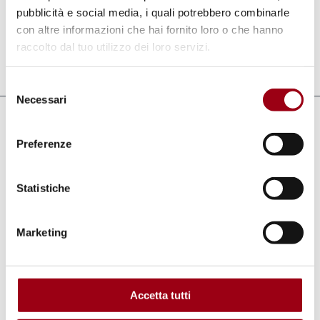
pubblicità e social media, i quali potrebbero combinarle
during the Conference
:
Housing facilities
con altre informazioni che hai fornito loro o che hanno
raccolto dal tuo utilizzo dei loro servizi.
Last update:
17.10.2025
Selezione
Necessari
del
consenso
Keywords
Preferenze
International Conference
Statistiche
Read also
Marketing
Concept note
Accetta tutti
International Conference "Human Rights
Monitoring Reloaded: Inclusiveness,