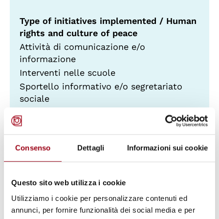
Type of initiatives implemented / Human
rights and culture of peace
Attività di comunicazione e/o
informazione
Interventi nelle scuole
Sportello informativo e/o segretariato
sociale
Type of initiatives implemented / Human
rights and culture of peace
Consenso
Dettagli
Informazioni sui cookie
Iniziative di sensibilizzazione e
promozione
Interventi nelle scuole
Questo sito web utilizza i cookie
Predisposizione progetti di fattibilità
Utilizziamo i cookie per personalizzare contenuti ed
annunci, per fornire funzionalità dei social media e per
Geographic location of interventions