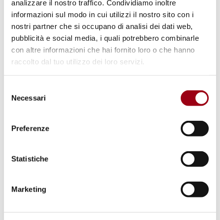
analizzare il nostro traffico. Condividiamo inoltre
Regione del Veneto
informazioni sul modo in cui utilizzi il nostro sito con i
nostri partner che si occupano di analisi dei dati web,
pubblicità e social media, i quali potrebbero combinarle
Opportunities
con altre informazioni che hai fornito loro o che hanno
Open positions and/or opportunities
raccolto dal tuo utilizzo dei loro servizi.
Collaborazioni retribuite / lavoro
Selezione
Servizio civile universale (L. 40/2017)
Necessari
del
Volontariato in Italia
consenso
Preferenze
Major projects, events and initiatives
Statistiche
"Attraversamenti" - Corso di formazione
sulle migrazioni forzate
Marketing
"LetteraMondo" - Progetto di
promozione del patrimonio letterario