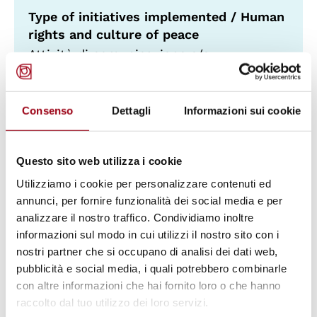
Type of initiatives implemented / Human
rights and culture of peace
Attività di comunicazione e/o
informazione
Pubblicazioni
Consenso
Dettagli
Informazioni sui cookie
Type of initiatives implemented / Human
rights and culture of peace
Questo sito web utilizza i cookie
Corsi di formazione
Fornitura materiali di prima necessità
Utilizziamo i cookie per personalizzare contenuti ed
annunci, per fornire funzionalità dei social media e per
analizzare il nostro traffico. Condividiamo inoltre
Geographic location of interventions
informazioni sul modo in cui utilizzi il nostro sito con i
Regione del Veneto
nostri partner che si occupano di analisi dei dati web,
pubblicità e social media, i quali potrebbero combinarle
Countries of intervention
con altre informazioni che hai fornito loro o che hanno
Italy
raccolto dal tuo utilizzo dei loro servizi.