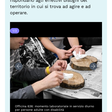
rispondano agli effettivi bisogni del
territorio in cui si trova ad agire e ad
operare.
1
/
3
Officina 636: momento laboratoriale in servizio diurno
per persone adulte con disabilità