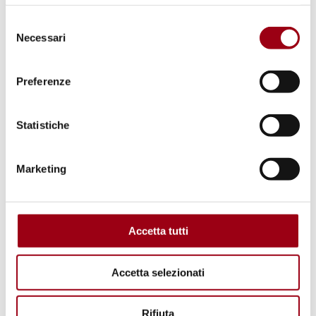
Selezione
Opportunities
Necessari
del
Si offre la possibilità di lavorare come
consenso
educatore in tutte le fasce di età,
Preferenze
dall'infanzia all'età adulta
Statistiche
Open positions and/or opportunities
Collaborazioni retribuite / lavoro
Marketing
Accetta tutti
Accetta selezionati
Rifiuta