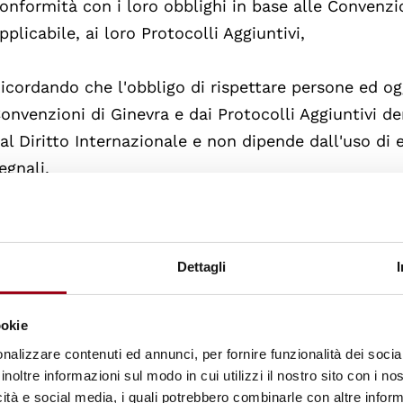
onformità con i loro obblighi in base alle Convenzi
pplicabile, ai loro Protocolli Aggiuntivi,
icordando che l'obbligo di rispettare persone ed ogg
onvenzioni di Ginevra e dai Protocolli Aggiuntivi de
al Diritto Internazionale e non dipende dall'uso di 
egnali,
ottolineando che non si intende che gli emblemi di
ignificato religioso, etnico, razziale, regionale o pol
Dettagli
nfatizzando l'importanza di assicurare pieno rispet
ookie
elative agli emblemi distintivi riconosciuti dalla C
nalizzare contenuti ed annunci, per fornire funzionalità dei socia
pplicabile, dai Protocolli Aggiuntivi,
inoltre informazioni sul modo in cui utilizzi il nostro sito con i n
icità e social media, i quali potrebbero combinarle con altre inform