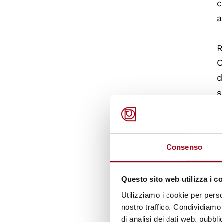
c
a
R
C
d
s
S
s
Consenso
E
Questo sito web utilizza i c
r
Utilizziamo i cookie per perso
a
nostro traffico. Condividiamo 
di analisi dei dati web, pubbl