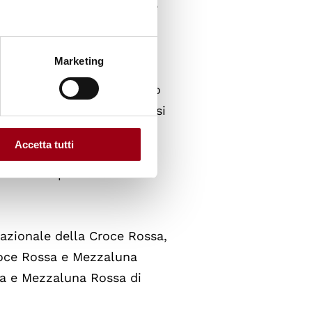
 di Ginevra fa distinzione
istintivi,
Marketing
aprendono attività sul
e gli emblemi che intendono
 nel paese dove l'attività si
Accetta tutti
 Nazionali possono avere
azionale della Croce Rossa,
roce Rossa e Mezzaluna
sa e Mezzaluna Rossa di