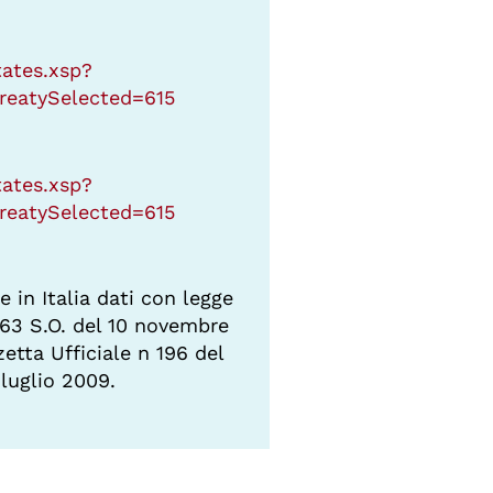
States.xsp?
reatySelected=615
States.xsp?
reatySelected=615
e in Italia dati con legge
263 S.O. del 10 novembre
etta Ufficiale n 196 del
 luglio 2009.