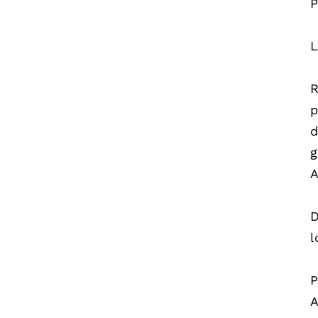
P
L
R
p
d
g
A
D
l
P
A