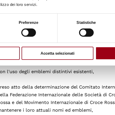
icordando che l'articolo 44 della Prima Convenzione
lizzo dei loro servizi.
ra l'uso protettivo e l'uso indicativo degli emblemi d
Preferenze
Statistiche
icordando inoltre che le Società Nazionali che intr
erritorio di un altro Stato debbono assicurarsi ch
sare nel quadro di tali attività possano essere usate
volge e nel paese o nei paesi di transito,
Accetta selezionati
iconoscendo le difficoltà che certi Stati e Società
on l'uso degli emblemi distintivi esistenti,
reso atto della determinazione del Comitato Intern
ella Federazione Internazionale delle Società di C
ossa e del Movimento Internazionale di Croce Ros
antenere i loro attuali nomi ed emblemi,