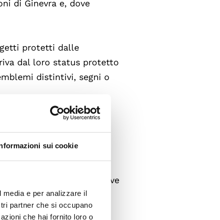
oni di Ginevra e, dove
etti protetti dalle
riva dal loro status protetto
emblemi distintivi, segni o
stintivi abbiano alcun
itico,
Informazioni sui cookie
to delle obbligazioni
onvenzione di Ginevra e, dove
l media e per analizzare il
ostri partner che si occupano
azioni che hai fornito loro o