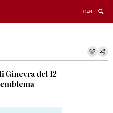
IT
EN
di Ginevra del 12
un emblema