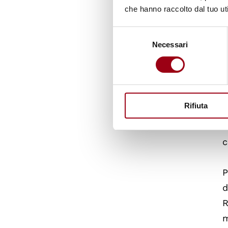
R
che hanno raccolto dal tuo uti
f
Selezione
Necessari
del
R
consenso
t
u
s
Rifiuta
R
c
P
d
R
m