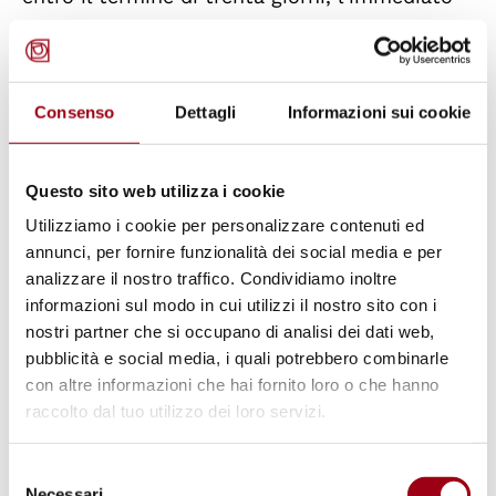
ritiro del segno.
Non appena detti delegati avranno
Consenso
Dettagli
Informazioni sui cookie
manifestato il loro accordo o qualora il
termine di 30 giorni sia trascorso senza che
Questo sito web utilizza i cookie
alcuno dei delegati interessati abbia sollevato
Utilizziamo i cookie per personalizzare contenuti ed
obiezioni, e qualora, a giudizio del
annunci, per fornire funzionalità dei social media e per
Commissario generale, il rifugio risponda alle
analizzare il nostro traffico. Condividiamo inoltre
condizioni previste all'articolo 8 della
informazioni sul modo in cui utilizzi il nostro sito con i
Convenzione, il Commissario generale
nostri partner che si occupano di analisi dei dati web,
pubblicità e social media, i quali potrebbero combinarle
chiederà al Direttore generale
con altre informazioni che hai fornito loro o che hanno
dell'Organizzazione delle Nazioni Unite per
raccolto dal tuo utilizzo dei loro servizi.
l'educazione, la scienza e la cultura
l'iscrizione del rifugio nel Registro dei beni
Selezione
culturali sotto protezione speciale.
Necessari