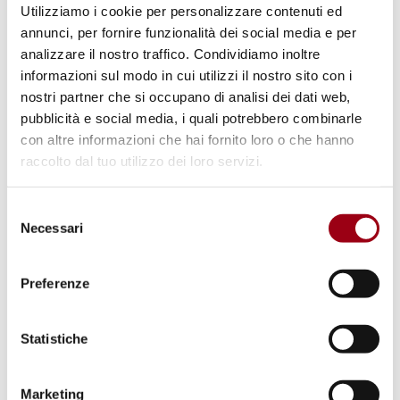
diritti umani (Teresa Ravazzolo - 1992)
Utilizziamo i cookie per personalizzare contenuti ed
(pdf, 1.22 MB)
annunci, per fornire funzionalità dei social media e per
analizzare il nostro traffico. Condividiamo inoltre
informazioni sul modo in cui utilizzi il nostro sito con i
nostri partner che si occupano di analisi dei dati web,
Keywords
pubblicità e social media, i quali potrebbero combinarle
con altre informazioni che hai fornito loro o che hanno
human rights universality
human rights
raccolto dal tuo utilizzo dei loro servizi.
ethics
Selezione
Necessari
del
consenso
Preferenze
Statistiche
Marketing