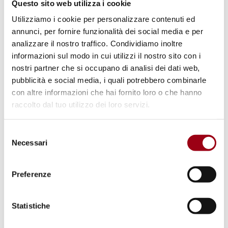
Questo sito web utilizza i cookie
Utilizziamo i cookie per personalizzare contenuti ed
annunci, per fornire funzionalità dei social media e per
Keywords
analizzare il nostro traffico. Condividiamo inoltre
informazioni sul modo in cui utilizzi il nostro sito con i
nostri partner che si occupano di analisi dei dati web,
War/Conflict
peace
right to peace
pubblicità e social media, i quali potrebbero combinarle
con altre informazioni che hai fornito loro o che hanno
raccolto dal tuo utilizzo dei loro servizi.
Paths
Selezione
Human Rights Centre
Necessari
del
consenso
Preferenze
Statistiche