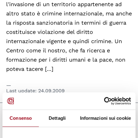
l'invasione di un territorio appartenente ad
altro stato è crimine internazionale, ma anche
la risposta sanzionatoria in termini di guerra
costituisce violazione del diritto
internazionale vigente e quindi crimine. Un
Centro come il nostro, che fa ricerca e
formazione per i diritti umani e la pace, non
poteva tacere [...]
Last update:
24.09.2009
Documents
Consenso
Dettagli
Informazioni sui cookie
La guerra: non dimenticare, per costruire
(Documentazione - 1990)
(pdf, 490.62 KB)