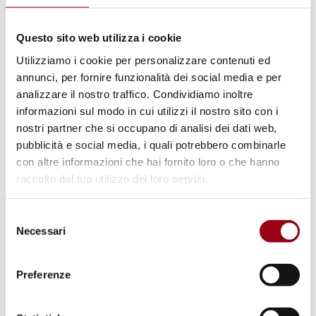
Documents
Regione Lombardia, Legge regionale 26
Questo sito web utilizza i cookie
gennaio 1994 n. 170 "Istituzione
Utilizziamo i cookie per personalizzare contenuti ed
dell'Agenzia regionale per la riconversione
annunci, per fornire funzionalità dei social media e per
dell'industria bellica" (Documentazione -
analizzare il nostro traffico. Condividiamo inoltre
1993)
(pdf, 176.1 KB)
informazioni sul modo in cui utilizzi il nostro sito con i
nostri partner che si occupano di analisi dei dati web,
pubblicità e social media, i quali potrebbero combinarle
con altre informazioni che hai fornito loro o che hanno
Keywords
raccolto dal tuo utilizzo dei loro servizi.
disarmament
Local Authorities
Selezione
Necessari
del
consenso
Paths
Preferenze