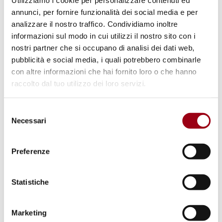
Utilizziamo i cookie per personalizzare contenuti ed
annunci, per fornire funzionalità dei social media e per
analizzare il nostro traffico. Condividiamo inoltre
informazioni sul modo in cui utilizzi il nostro sito con i
nostri partner che si occupano di analisi dei dati web,
pubblicità e social media, i quali potrebbero combinarle
con altre informazioni che hai fornito loro o che hanno
REFUGEES
raccolto dal tuo utilizzo dei loro servizi.
“Becoming Who You Are -
Studying Despite Displacement”
Selezione
exhibition in Berlin
Necessari
del
consenso
Preferenze
01.10.2024
Statistiche
© Associazione Popoli Insieme
Marketing