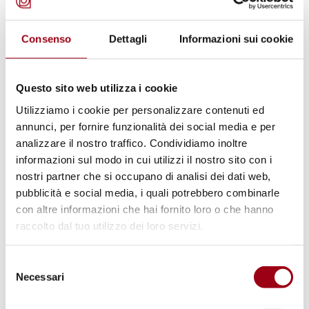
Liberties Report 2026: the State of
the Rule of Law in Italy
Consenso
Dettagli
Informazioni sui cookie
28.04.2026
Questo sito web utilizza i cookie
Utilizziamo i cookie per personalizzare contenuti ed
© Human Rights Watch
annunci, per fornire funzionalità dei social media e per
analizzare il nostro traffico. Condividiamo inoltre
informazioni sul modo in cui utilizzi il nostro sito con i
nostri partner che si occupano di analisi dei dati web,
pubblicità e social media, i quali potrebbero combinarle
con altre informazioni che hai fornito loro o che hanno
raccolto dal tuo utilizzo dei loro servizi.
Selezione
Necessari
del
consenso