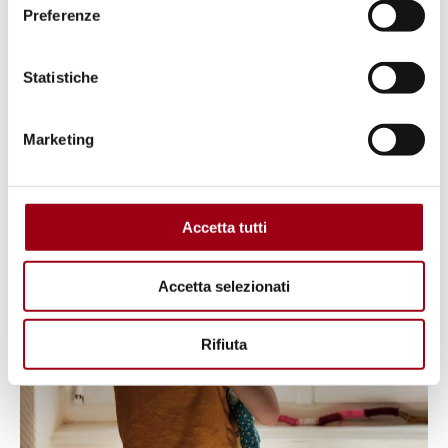
HUMAN RIGHTS
Preferenze
Human Rights Watch World
Report 2026: Italy’s human rights
Statistiche
record
Marketing
17.03.2026
Accetta tutti
Accetta selezionati
Rifiuta