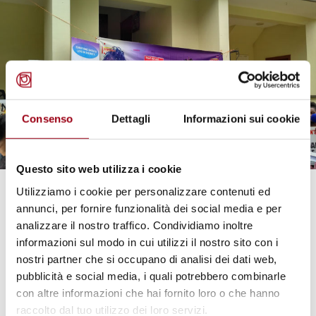
Consenso
Dettagli
Informazioni sui cookie
Questo sito web utilizza i cookie
Utilizziamo i cookie per personalizzare contenuti ed
WOMEN
annunci, per fornire funzionalità dei social media e per
Strong-Women Leadership in
analizzare il nostro traffico. Condividiamo inoltre
Africa: How women
informazioni sul modo in cui utilizzi il nostro sito con i
parliamentarians are changing
nostri partner che si occupano di analisi dei dati web,
pubblicità e social media, i quali potrebbero combinarle
the policy making in Uganda
con altre informazioni che hai fornito loro o che hanno
raccolto dal tuo utilizzo dei loro servizi.