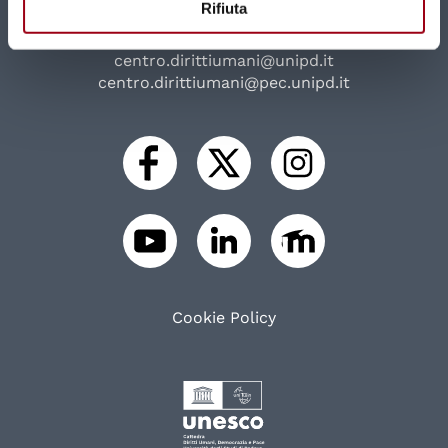
Rifiuta
Via Beato Pellegrino, 28 - 35137 Padova
Tel 049 827 1816 / 1817
centro.dirittiumani@unipd.it
centro.dirittiumani@pec.unipd.it
Cookie Policy