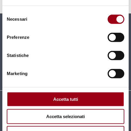
14.11.2019
Selezione
Necessari
del
consenso
Newsletter
Preferenze
New contents and news directly in your mailbox
monthly.
Statistiche
SUBSCRIBE
Marketing
Accetta tutti
Università degli Studi di Padova
Centro di Ateneo per i Diritti Umani "Antonio
Accetta selezionati
Papisca"
Complesso Universitario