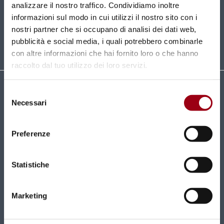
analizzare il nostro traffico. Condividiamo inoltre
informazioni sul modo in cui utilizzi il nostro sito con i
ISCRIVITI
nostri partner che si occupano di analisi dei dati web,
pubblicità e social media, i quali potrebbero combinarle
con altre informazioni che hai fornito loro o che hanno
raccolto dal tuo utilizzo dei loro servizi.
Selezione
Università degli Studi di Padova
Necessari
Centro di Ateneo per i Diritti Umani "Antonio
del
Papisca"
consenso
Preferenze
Complesso Universitario
Via Beato Pellegrino, 28 - 35137 Padova
Tel 049 827 1816 / 1817
Statistiche
centro.dirittiumani@unipd.it
centro.dirittiumani@pec.unipd.it
Marketing