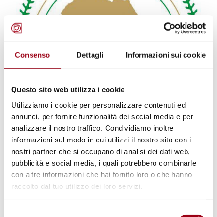
Consenso
Dettagli
Informazioni sui cookie
Questo sito web utilizza i cookie
Utilizziamo i cookie per personalizzare contenuti ed
annunci, per fornire funzionalità dei social media e per
analizzare il nostro traffico. Condividiamo inoltre
Protocollo sullo Statuto della
informazioni sul modo in cui utilizzi il nostro sito con i
Corte africana di giustizia e dei
nostri partner che si occupano di analisi dei dati web,
diritti umani (2008)
pubblicità e social media, i quali potrebbero combinarle
con altre informazioni che hai fornito loro o che hanno
raccolto dal tuo utilizzo dei loro servizi.
Data di adozione: 01.07.2008
Organizzazione: UA - Unione Africana
Aggiornato il:
16.07.2026
Selezione