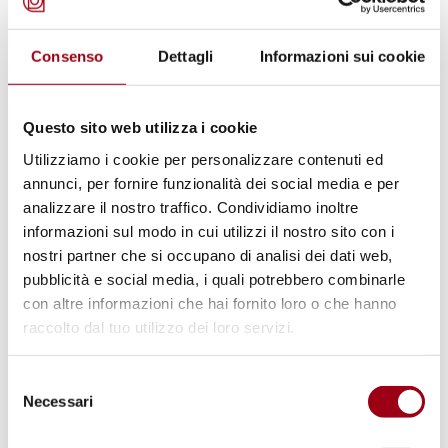
Ufficio dell'Alto Commissariato ai diritti
umani delle Nazioni Unite
Consenso
Dettagli
Informazioni sui cookie
http://www.ohchr.org
Contiene sistematici rinvii al database delle
Nazioni Unite dedicato ai trattati depositati
Questo sito web utilizza i cookie
presso il Segretariato Generale
Utilizziamo i cookie per personalizzare contenuti ed
annunci, per fornire funzionalità dei social media e per
(
http://untreaty.un.org
), e la possibilità quindi
analizzare il nostro traffico. Condividiamo inoltre
di conoscere lo stato delle ratifiche, i testi di
informazioni sul modo in cui utilizzi il nostro sito con i
riserve, dichiarazioni, obiezioni avanzate dagli
nostri partner che si occupano di analisi dei dati web,
stati, ecc.
pubblicità e social media, i quali potrebbero combinarle
con altre informazioni che hai fornito loro o che hanno
raccolto dal tuo utilizzo dei loro servizi.
Per gli strumenti prodotti da organizzazioni
regionali, si vedano le raccolte ufficiali
Selezione
disponibili ai seguenti siti web:
Necessari
del
consenso