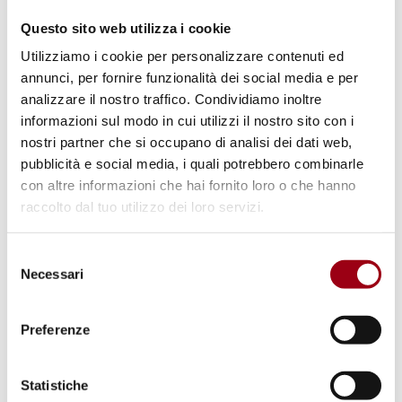
© Flickr user tze69, used under CC-BY-2.0
Questo sito web utilizza i cookie
Utilizziamo i cookie per personalizzare contenuti ed
annunci, per fornire funzionalità dei social media e per
analizzare il nostro traffico. Condividiamo inoltre
informazioni sul modo in cui utilizzi il nostro sito con i
nostri partner che si occupano di analisi dei dati web,
pubblicità e social media, i quali potrebbero combinarle
con altre informazioni che hai fornito loro o che hanno
raccolto dal tuo utilizzo dei loro servizi.
Selezione
GENDER-BASED VIOLENCE
Necessari
del
Gender-based violence in conflicts
consenso
and securitization: problems,
Preferenze
justice and a possible solution
Statistiche