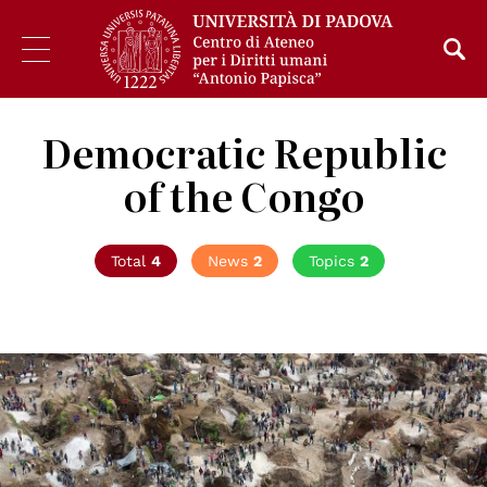
Democratic Republic
of the Congo
Total
4
News
2
Topics
2
© MONUSCO Photos