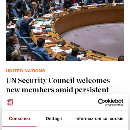
UNITED NATIONS
UN Security Council welcomes
new members amid persistent
global crises
07.01.2026
Consenso
Dettagli
Informazioni sui cookie