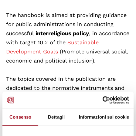
The handbook is aimed at providing guidance
for public administrations in conducting
successful
interreligious policy
, in accordance
with target 10.2 of the
Sustainable
Development Goals
(Promote universal social,
economic and political inclusion).
The topics covered in the publication are
dedicated to the normative instruments and
institutional orientations to be considered by
local authorities dealing with religious
pluralism, to various inclusion strategies and
Consenso
Dettagli
Informazioni sui cookie
territorial enhancement, regarding public
space and freedom of worship and, finally, to