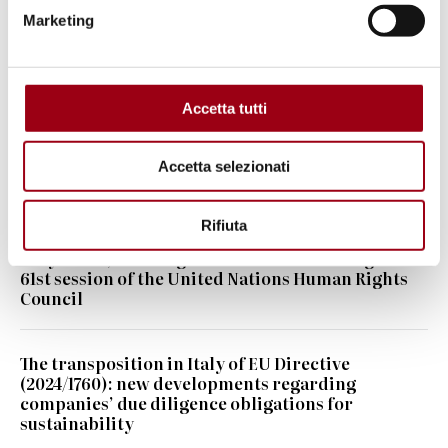
Marketing
Keywords
religions
Italy
Local Authorities
Accetta tutti
interreligious dialogue
Accetta selezionati
Read also
Rifiuta
Italy’s role, challenges and interests during the
61st session of the United Nations Human Rights
Council
The transposition in Italy of EU Directive
(2024/1760): new developments regarding
companies’ due diligence obligations for
sustainability