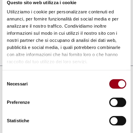
Questo sito web utilizza i cookie
the contribution given by places of worship.
Utilizziamo i cookie per personalizzare contenuti ed
annunci, per fornire funzionalità dei social media e per
The handbook is available in English, Italian,
analizzare il nostro traffico. Condividiamo inoltre
French and Arabic at the link below.
informazioni sul modo in cui utilizzi il nostro sito con i
nostri partner che si occupano di analisi dei dati web,
pubblicità e social media, i quali potrebbero combinarle
Last update:
12.01.2021
con altre informazioni che hai fornito loro o che hanno
raccolto dal tuo utilizzo dei loro servizi.
Selezione
Links
Necessari
del
CoE website: Le città di Reggio Emilia e
consenso
Novellara (Italia) pubblicano un manuale
Preferenze
rivolto alle pubbliche amministrazioni
sulle azioni di dialogo interreligioso
Statistiche