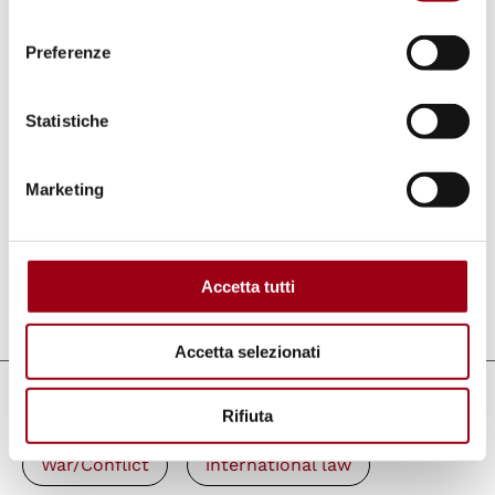
University of Padua
consenso
Preferenze
Register to join the event:
https://unipd.zoom.us/webinar/register/WN_4
Statistiche
ivrrgQjT-ie6wtLyPHjwA
Marketing
Or follow it on
YouTube:
https://youtu.be/AwVAGCHihY8
Accetta tutti
Last update:
25.03.2022
Accetta selezionati
Keywords
Rifiuta
War/Conflict
international law