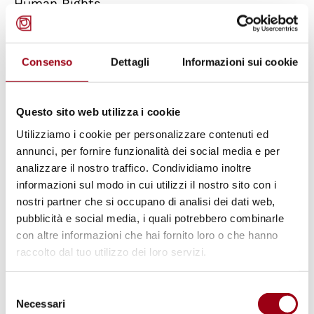
Human Rights
DISCUSSANTS
Consenso
Dettagli
Informazioni sui cookie
Paolo De Stefani
Department of Political Science, Law and
International Studies
Questo sito web utilizza i cookie
University of Padua
Utilizziamo i cookie per personalizzare contenuti ed
annunci, per fornire funzionalità dei social media e per
analizzare il nostro traffico. Condividiamo inoltre
Sara Pennicino
informazioni sul modo in cui utilizzi il nostro sito con i
Department of Political Science, Law and
nostri partner che si occupano di analisi dei dati web,
International Studies
pubblicità e social media, i quali potrebbero combinarle
University of Padua
con altre informazioni che hai fornito loro o che hanno
raccolto dal tuo utilizzo dei loro servizi.
Alberto Lanzavecchia
Selezione
Department of Economics
Necessari
del