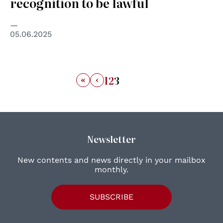
recognition to be lawful
05.06.2025
«
‹
1
2
3
Newsletter
New contents and news directly in your mailbox
monthly.
SUBSCRIBE