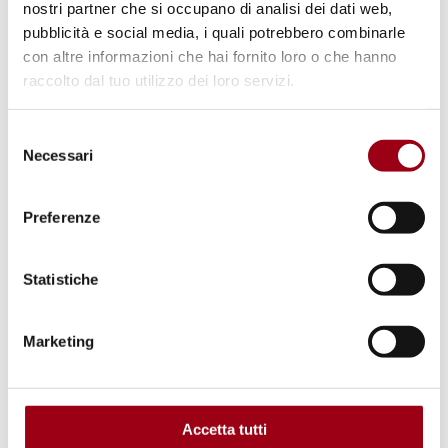
nostri partner che si occupano di analisi dei dati web,
The Council of Europe Committee
pubblicità e social media, i quali potrebbero combinarle
of Ministers endorses the 2023
con altre informazioni che hai fornito loro o che hanno
Advisory Committee’s report on
raccolto dal tuo utilizzo dei loro servizi.
minorities and urges Italy to
Selezione
protect national minorities,
Necessari
del
including Roma and Sinti
consenso
Preferenze
10.04.2023
Statistiche
Marketing
Accetta tutti