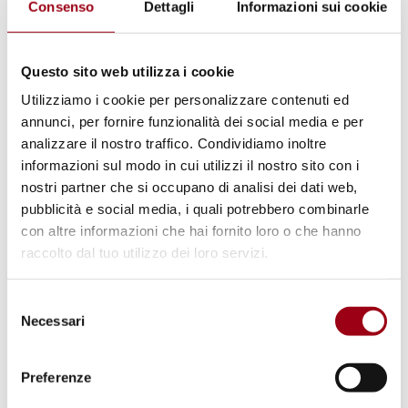
eradication of FGM by 2030 which follows the
Consenso
Dettagli
Informazioni sui cookie
spirit of the
Sustainable Development
Goal
5.
United Nations Population Fund
(UNDP)
Questo sito web utilizza i cookie
alongside
United Nations Children's
Utilizziamo i cookie per personalizzare contenuti ed
Fund
(UNICEF) leads the global Joint
annunci, per fornire funzionalità dei social media e per
Programme to eliminate female genital
analizzare il nostro traffico. Condividiamo inoltre
informazioni sul modo in cui utilizzi il nostro sito con i
mutilation which focuses on countries in the
nostri partner che si occupano di analisi dei dati web,
Middle East and Africa along with regional and
pubblicità e social media, i quali potrebbero combinarle
global initiatives. The programme has led to
con altre informazioni che hai fornito loro o che hanno
several positive outcomes like public
raccolto dal tuo utilizzo dei loro servizi.
declarations to abandon FGM practices and
Selezione
mass media campaigns which reached over
Necessari
del
250 million individuals worldwide.
consenso
Preferenze