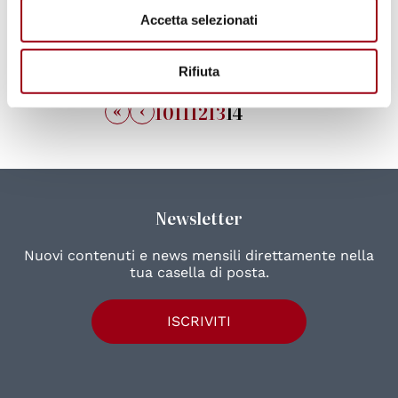
Accetta selezionati
16.07.2009
Rifiuta
«
‹
10
11
12
13
14
Newsletter
Nuovi contenuti e news mensili direttamente nella
tua casella di posta.
ISCRIVITI