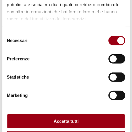
pubblicità e social media, i quali potrebbero combinarle
con altre informazioni che hai fornito loro o che hanno
raccolto dal tuo utilizzo dei loro servizi.
Selezione
Necessari
del
consenso
Preferenze
Statistiche
NAZIONI UNITE / ONU
Nazioni Unite: 51° Sessione del
Marketing
Comitato per i diritti del fanciullo
(Ginevra, 25 maggio – 12 giugno
2009)
Accetta tutti