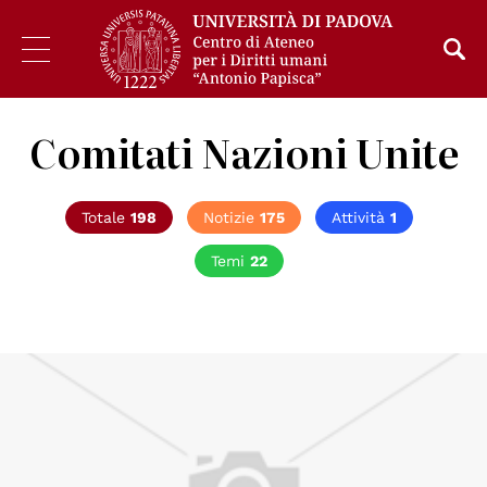
Comitati Nazioni Unite
Totale
198
Notizie
175
Attività
1
Temi
22