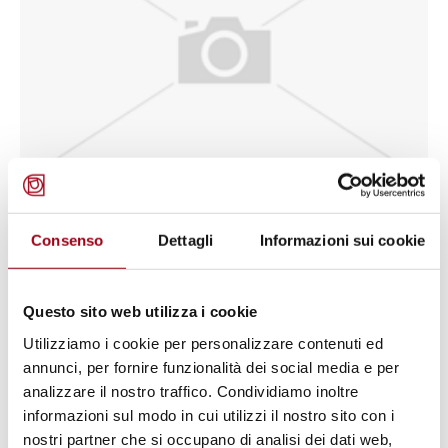
NAZIONI UNITE / ONU
Nazioni Unite: 42° Sessione del
Consenso
Dettagli
Informazioni sui cookie
Comitato sui diritti economici,
sociali e culturali (Ginevra, 4 – 22
Questo sito web utilizza i cookie
maggio). -
Utilizziamo i cookie per personalizzare contenuti ed
annunci, per fornire funzionalità dei social media e per
analizzare il nostro traffico. Condividiamo inoltre
16.07.2009
informazioni sul modo in cui utilizzi il nostro sito con i
nostri partner che si occupano di analisi dei dati web,