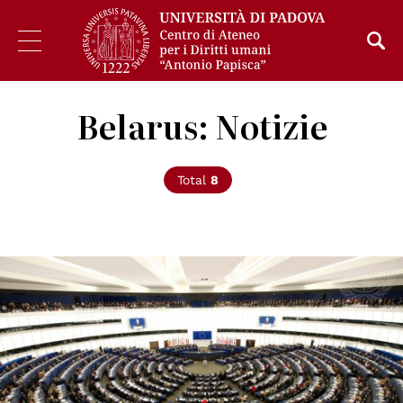
Belarus: Notizie
Total
8
© UN Photo/Eskinder Debebe