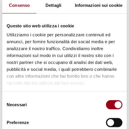
© UNPhoto
Consenso
Dettagli
Informazioni sui cookie
Questo sito web utilizza i cookie
Utilizziamo i cookie per personalizzare contenuti ed
annunci, per fornire funzionalità dei social media e per
analizzare il nostro traffico. Condividiamo inoltre
informazioni sul modo in cui utilizzi il nostro sito con i
nostri partner che si occupano di analisi dei dati web,
pubblicità e social media, i quali potrebbero combinarle
con altre informazioni che hai fornito loro o che hanno
HUMAN RIGHTS
raccolto dal tuo utilizzo dei loro servizi.
Resolution of Human Rights
Council on Situation of human
Selezione
Necessari
del
rights in Belarus
consenso
Preferenze
06.04.2021