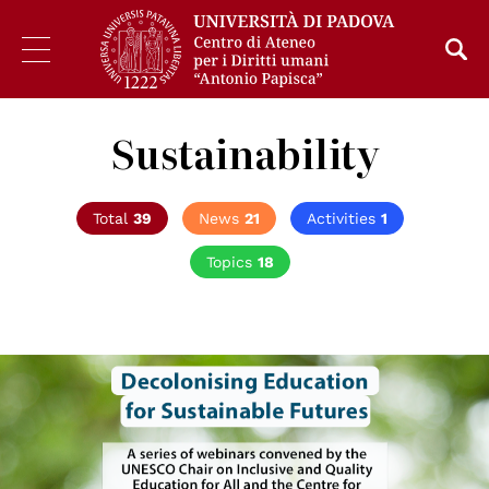
Sustainability
Total
39
News
21
Activities
1
Topics
18