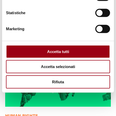
The United Nations Lazy Person's
Guide to Saving the World
Statistiche
02.07.2019
Marketing
Accetta tutti
Accetta selezionati
Rifiuta
HUMAN RIGHTS