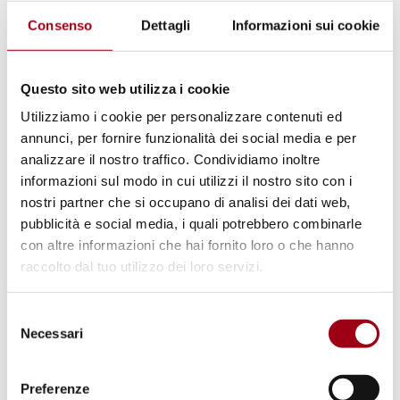
Building Rural Climate Resilience
in Karamoja, Uganda
Consenso
Dettagli
Informazioni sui cookie
02.07.2019
Questo sito web utilizza i cookie
Utilizziamo i cookie per personalizzare contenuti ed
annunci, per fornire funzionalità dei social media e per
analizzare il nostro traffico. Condividiamo inoltre
informazioni sul modo in cui utilizzi il nostro sito con i
nostri partner che si occupano di analisi dei dati web,
pubblicità e social media, i quali potrebbero combinarle
con altre informazioni che hai fornito loro o che hanno
raccolto dal tuo utilizzo dei loro servizi.
Selezione
Necessari
del
consenso
UNITED NATIONS
Preferenze