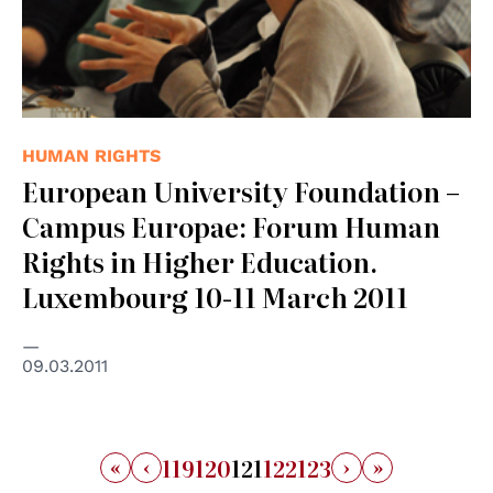
HUMAN RIGHTS
European University Foundation –
Campus Europae: Forum Human
Rights in Higher Education.
Luxembourg 10-11 March 2011
09.03.2011
«
‹
›
»
119
120
121
122
123