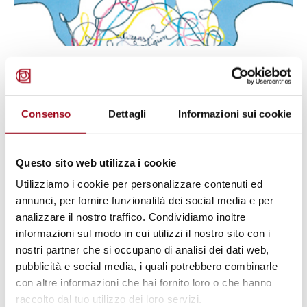
INTERCULTURAL DIALOGUE
World Forum on intercultural
dialogue. Baku 7-9 April 2011
Consenso
Dettagli
Informazioni sui cookie
13.04.2011
Questo sito web utilizza i cookie
Utilizziamo i cookie per personalizzare contenuti ed
annunci, per fornire funzionalità dei social media e per
analizzare il nostro traffico. Condividiamo inoltre
informazioni sul modo in cui utilizzi il nostro sito con i
nostri partner che si occupano di analisi dei dati web,
pubblicità e social media, i quali potrebbero combinarle
con altre informazioni che hai fornito loro o che hanno
raccolto dal tuo utilizzo dei loro servizi.