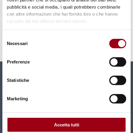
ISBN
pubblicità e social media, i quali potrebbero combinarle
con altre informazioni che hai fornito loro o che hanno
978-88-7466-521-1
raccolto dal tuo utilizzo dei loro servizi.
Selezione
Necessari
del
Aggiornato il:
25.02.2020
consenso
Preferenze
Newsletter
Statistiche
Nuovi contenuti e news mensili direttamente nella
tua casella di posta.
Marketing
ISCRIVITI
Accetta tutti