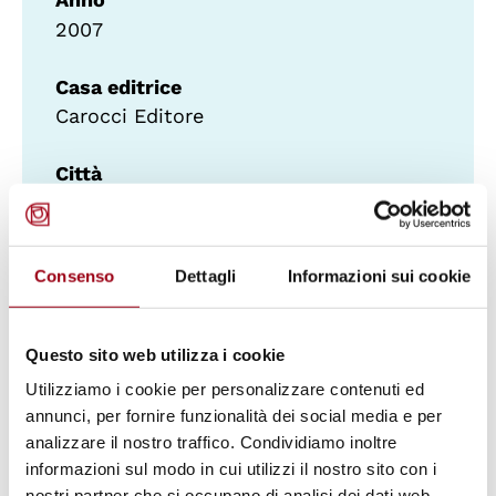
2007
Casa editrice
Carocci Editore
Città
Roma
Soggetto
Consenso
Dettagli
Informazioni sui cookie
Minori
Collocazione
Questo sito web utilizza i cookie
290
Utilizziamo i cookie per personalizzare contenuti ed
annunci, per fornire funzionalità dei social media e per
Lingua
analizzare il nostro traffico. Condividiamo inoltre
IT
informazioni sul modo in cui utilizzi il nostro sito con i
nostri partner che si occupano di analisi dei dati web,