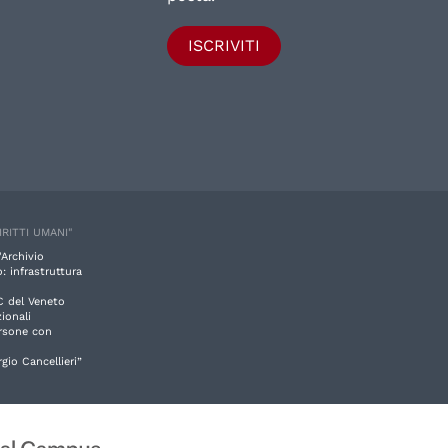
ISCRIVITI
IRITTI UMANI"
'Archivio
: infrastruttura
C del Veneto
ionali
ersone con
rgio Cancellieri”