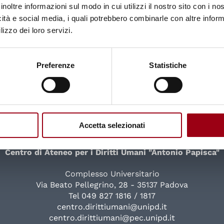
inoltre informazioni sul modo in cui utilizzi il nostro sito con i n
icità e social media, i quali potrebbero combinarle con altre inform
lizzo dei loro servizi.
Preferenze
Statistiche
Accetta selezionati
Università degli Studi di Padova
Centro di Ateneo per i Diritti Umani "Antonio Papisca"
Complesso Universitario
Via Beato Pellegrino, 28 - 35137 Padova
Tel 049 827 1816 / 1817
centro.dirittiumani@unipd.it
centro.dirittiumani@pec.unipd.it