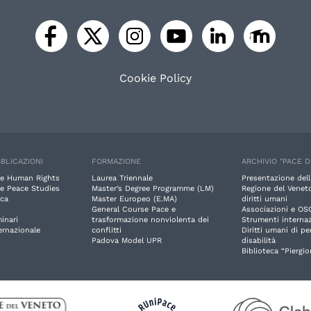
Cookie Policy
BLICAZIONI
FORMAZIONE
ARCHIVIO "PACE D
e Human Rights
Laurea Triennale
Presentazione dell
e Peace Studies
Master’s Degree Programme (LM)
Regione del Veneto
rca
Master Europeo (E.MA)
diritti umani
General Course Pace e
Associazioni e OS
inari
trasformazione nonviolenta dei
Strumenti internaz
ernazionale
conflitti
Diritti umani di p
Padova Model UPR
disabilità
Biblioteca “Piergio