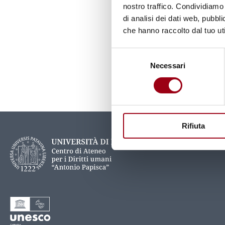
nostro traffico. Condividiamo 
di analisi dei dati web, pubbl
ISBN
che hanno raccolto dal tuo uti
88-307-1279-5
Selezione
Necessari
del
consenso
Aggiornato il:
15.01.2020
Rifiuta